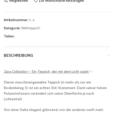
Vergleichen
Zur Wunschliste hinzufügen
Artikelnummer:
n. a.
Kategorie:
Webteppich
Teilen:
BESCHREIBUNG
Zara Collection
✨
Ein Teppich, der mit dem Licht spielt
✨
Dieser maschinengewebte Teppich ist mehr als nur ein
Bodenbelag. Er ist ein echtes Stil-Statement. Dank seiner feinen
Polyesterfasern verändert sich seine Oberfläche je nach
Lichteinfall:
Von einer Seite elegant glänzend, von der anderen sanft matt.