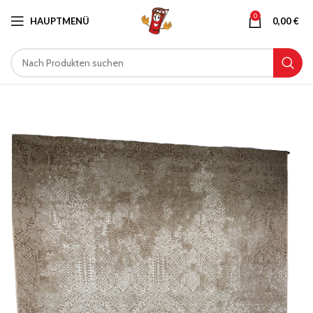
0
HAUPTMENÜ
0,00
€