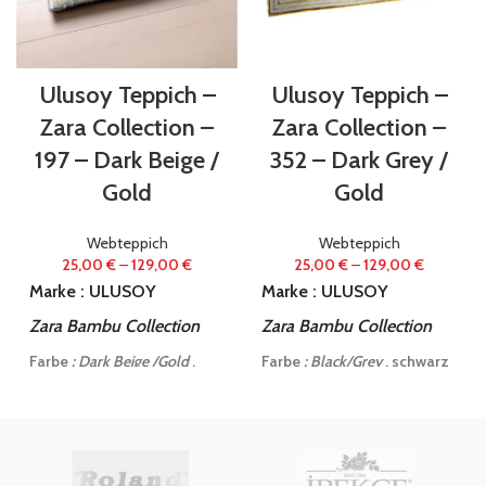
Ulusoy Teppich –
Ulusoy Teppich –
Zara Collection –
Zara Collection –
197 – Dark Beige /
352 – Dark Grey /
Gold
Gold
Webteppich
Webteppich
25,00
€
–
129,00
€
25,00
€
–
129,00
€
Marke : ULUSOY
Marke : ULUSOY
Zara Bambu Collection
Zara Bambu Collection
Farbe
: Dark Beige /Gold
,
Farbe
: Black/Grey
, schwarz
gold - beige Marmoroptik
mit silberstreifen
Spezialanfertigung mit
Spezialanfertigung mit
changierender Optik:
changierender Optik:
je nach Blickrichtung :
je nach Blickrichtung :