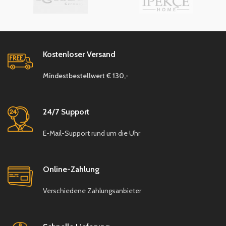
hell/glänzend &
hell/glänzend &
matt/dunkler
matt/dunkler
Material: 100 % Polyester
Material: 100 % Polyester
Florhöhe: ca. 2 mm
Florhöhe: ca. 2 mm
Kostenloser Versand
Für Fußbodenheizung
Für Fußbodenheizung
Mindestbestellwert € 130,-
geeignet
geeignet
Verfügbar in 5 Größen:
Verfügbar in 5 Größen:
0,80 x 1,50 m : 25,-€
0,80 x 1,50 m : 25,-€
24/7 Support
0,80 x 3,00 m : 50,-€
0,80 x 3,00 m : 50,-€
E-Mail-Support rund um die Uhr
1,20 x 1,80 m : 25,-€
1,20 x 1,80 m : 25,-€
1,60 x 2,30 m : 79,-€
1,60 x 2,30 m : 79,-€
Online-Zahlung
2,00 x 2,90 m : 129,-€
2,00 x 2,90 m : 129,-€
Verschiedene Zahlungsanbieter
Eigenmarke
✨
direkt
Eigenmarke
✨
direkt
vom Hersteller
vom Hersteller