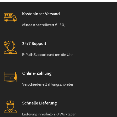
hell/glänzend &
matt/dunkler
Kostenloser Versand
Material: 100 % Polyester
Mindestbestellwert € 130,-
Florhöhe: ca. 2 mm
Für Fußbodenheizung
geeignet
24/7 Support
Verfügbar in 5 Größen:
E-Mail-Support rund um die Uhr
0,80 x 1,50 m : 25,-€
0,80 x 3,00 m : 50,-€
Online-Zahlung
1,20 x 1,80 m : 25,-€
Verschiedene Zahlungsanbieter
1,60 x 2,30 m : 79,-€
2,00 x 2,90 m : 129,-€
Schnelle Lieferung
Eigenmarke
✨
direkt
vom Hersteller
Lieferung innerhalb 2-3 Werktagen