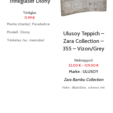
Trinkgläser Diony
Trinkglas
11,99
€
Marke
(marka)
: Pasabahce
Modell : Diony
Ulusoy Teppich –
Zara Collection –
Trinkglas
(su , meşrubat
bardağı)
355 – Vizon/Grey
Material
(materyal)
: Glas
Webteppich
Füllmenge
(kapasite)
: 320
25,00
€
–
129,00
€
ml
Marke : ULUSOY
Paketinhalt (
paket içeriği)
: 6
Zara Bambu Collection
Stück
(adet)
Farbe
: Black/Grey
, schwarz mit
silberstreifen
Spezialanfertigung mit
changierender Optik:
je nach Blickrichtung :