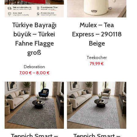
Türkiye Bayrağı
Mulex – Tea
büyük – Türkei
Express – 290118
Fahne Flagge
Beige
groß
Teekocher
79,99
€
Dekoration
7,00
€
–
8,00
€
Teppich Smart –
Teppich Smart –