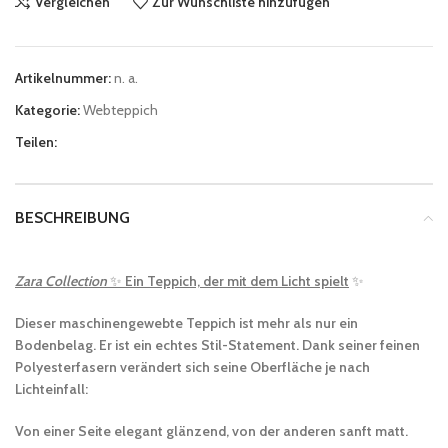
Vergleichen
Zur Wunschliste hinzufügen
Artikelnummer:
n. a.
Kategorie:
Webteppich
Teilen:
BESCHREIBUNG
Zara Collection
✨
Ein Teppich, der mit dem Licht spielt
✨
Dieser maschinengewebte Teppich ist mehr als nur ein
Bodenbelag. Er ist ein echtes Stil-Statement. Dank seiner feinen
Polyesterfasern verändert sich seine Oberfläche je nach
Lichteinfall:
Von einer Seite elegant glänzend, von der anderen sanft matt.