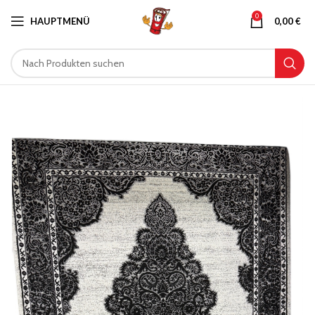
0
HAUPTMENÜ
0,00
€