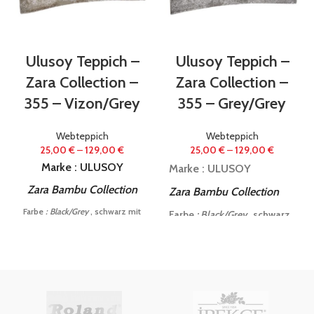
Ulusoy Teppich –
Ulusoy Teppich –
Zara Collection –
Zara Collection –
355 – Vizon/Grey
355 – Grey/Grey
Webteppich
Webteppich
25,00
€
–
129,00
€
25,00
€
–
129,00
€
Marke : ULUSOY
Marke : ULUSOY
Zara Bambu Collection
Zara Bambu Collection
Farbe
: Black/Grey
, schwarz mit
Farbe
: Black/Grey
, schwarz
silberstreifen
mit silberstreifen
Spezialanfertigung mit
Spezialanfertigung mit
changierender Optik:
changierender Optik:
je nach Blickrichtung :
je nach Blickrichtung :
hell/glänzend &
hell/glänzend &
matt/dunkler