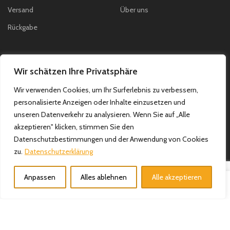
Versand
Über uns
Rückgabe
KATEGORIEN
Wir schätzen Ihre Privatsphäre
Dekoration
Wir verwenden Cookies, um Ihr Surferlebnis zu verbessern,
personalisierte Anzeigen oder Inhalte einzusetzen und
Koffer & Reisen
unseren Datenverkehr zu analysieren. Wenn Sie auf „Alle
Küchenbedarf
akzeptieren" klicken, stimmen Sie den
Datenschutzbestimmungen und der Anwendung von Cookies
Teppiche
zu.
Datenschutzerklärung
Textilien
Anpassen
Alles ablehnen
Alle akzeptieren
0
Shop
Filter
Wunschzettel
Wagen
Mein Konto
In Kürze auch verfügbar auf: