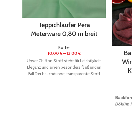
Teppichläufer Pera
Meterware 0,80 m breit
Koffer
Ba
10,00
€
–
13,00
€
Win
Unser Chiffon Stoff steht für Leichtigkeit,
Eleganz und einen besonders fließenden
K
Fall.Der hauchdünne, transparente Stoff
wirkt luftig und weich und
Backfor
Döküm K
Material 
Abmessu