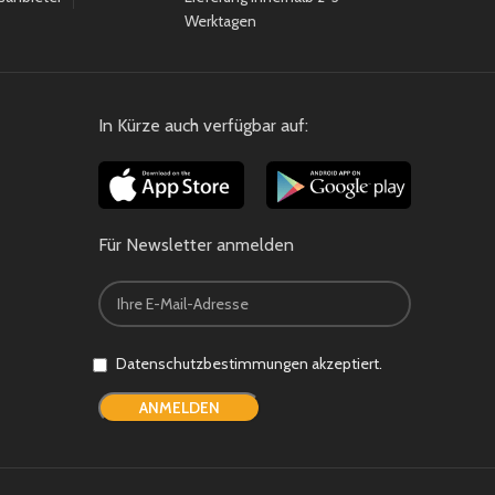
Tr
Werktagen
Inne
In Kürze auch verfügbar auf:
Schl
S
Für Newsletter anmelden
v
S:
Datenschutzbestimmungen akzeptiert.
M: 