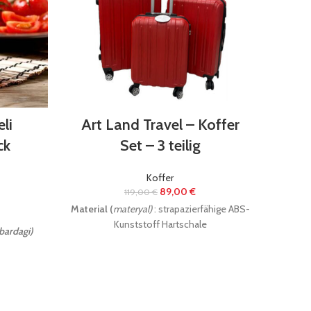
li
Art Land Travel – Koffer
ck
Set – 3 teilig
Koffer
89,00
€
119,00
€
Material (
materyal)
: strapazierfähige ABS-
Kunststoff Hartschale
bardagi)
Dema
– 
ck
(adet)