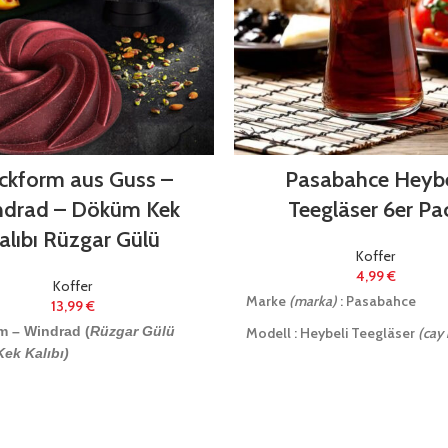
ckform aus Guss –
Pasabahce Heybe
drad – Döküm Kek
Teegläser 6er Pa
alıbı Rüzgar Gülü
Koffer
4,99
€
Koffer
Marke
(marka)
: Pasabahce
13,99
€
m – Windrad (
Rüzgar Gülü
Modell : Heybeli Teegläser
(cay 
ek Kalıbı)
Material
(materyal)
: Glas
: aus Guss (
Döküm)
Füllmenge
(kapasite)
: 160 ml
Paketinhalt (
paket içeriği)
: 6 Stü
ng: