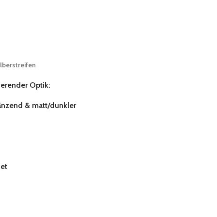
ilberstreifen
ierender Optik:
glänzend & matt/dunkler
et