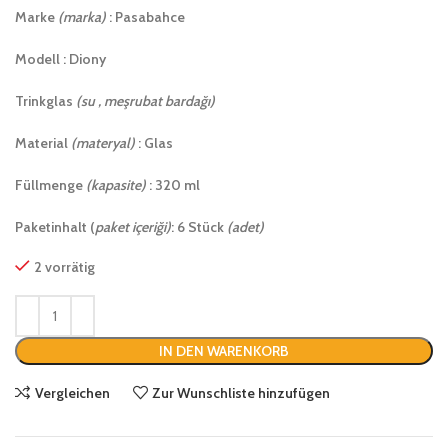
Marke
(marka)
: Pasabahce
Modell : Diony
Trinkglas
(su , meşrubat bardağı)
Material
(materyal)
: Glas
Füllmenge
(kapasite)
: 320 ml
Paketinhalt (
paket içeriği)
: 6 Stück
(adet)
2 vorrätig
IN DEN WARENKORB
Vergleichen
Zur Wunschliste hinzufügen