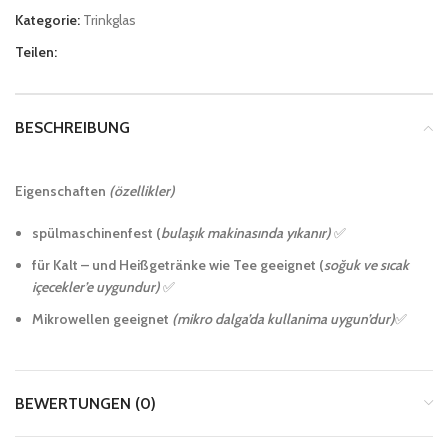
Kategorie:
Trinkglas
Teilen:
BESCHREIBUNG
Eigenschaften
(özellikler)
spülmaschinenfest (
bulaşık makinasında yıkanır)
✅
für Kalt – und Heißgetränke wie Tee geeignet (
soğuk ve sıcak
içecekler’e uygundur)
✅
Mikrowellen geeignet
(mikro dalga’da kullanima uygun’dur)
✅
BEWERTUNGEN (0)