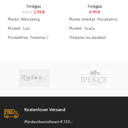
Trinkglas
Trinkglas
2,99
€
4,99
€
5,99
€
Marke:
Weissberg
Marke
(marka)
: Pasabahce
Modell : Lux
Modell : Scal
a
Produkttyp
: Trinkglas /
Trinkglas (su bardagi)
Glasbecher mit
Material
(materyal)
: Glas
Facettenschliff
Füllmenge
(kapasite)
: 300
Paketinhalt : 3 x Trinkglas
ml
Material
: Hochwertiges,
Paketinhalt (
paket içeriği)
: 3
transparentes Glas (
cam)
Stück
(adet)
Füllmenge
: ca. 300 ml
Abmessung:
ca. 8 cm
Durchmesser × 9,5 cm Höhe
Farbe: Klar / Transparent
Kostenloser Versand
Verwendung: Ideal für
Mindestbestellwert € 130,-
Wasser, Cola, Cocktails,