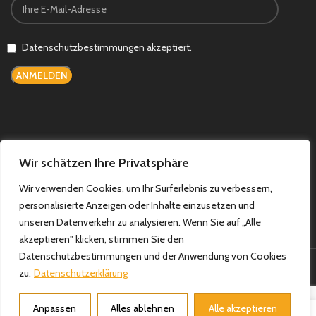
Datenschutzbestimmungen akzeptiert.
Bezahlsysteme:
Versandsysteme:
Wir schätzen Ihre Privatsphäre
Wir verwenden Cookies, um Ihr Surferlebnis zu verbessern,
personalisierte Anzeigen oder Inhalte einzusetzen und
Teilen Sie uns auf:
unseren Datenverkehr zu analysieren. Wenn Sie auf „Alle
akzeptieren" klicken, stimmen Sie den
Datenschutzbestimmungen und der Anwendung von Cookies
Ulusoy Teppiche & Haushaltswaren
|
Allersberger Str. 57, 90461
zu.
Datenschutzerklärung
Nürnberg
Anpassen
Alles ablehnen
Alle akzeptieren
0