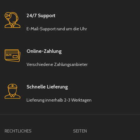
Cappuccino und andere
Getränke
24/7 Support
Spülmaschinengeeignet: Ja
E-Mail-Support rund um die Uhr
Besonderheiten: Vielseitig
einsetzbar, robust,
elegantes Design
Online-Zahlung
Einsatzbereiche: Perfekt für
Zuhause, Cafés,
Verschiedene Zahlungsanbieter
Restaurants und
Gastronomie
Schnelle Lieferung
Lieferung innerhalb 2-3 Werktagen
RECHTLICHES
SEITEN