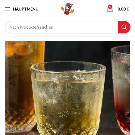
0
HAUPTMENÜ
0,00
€