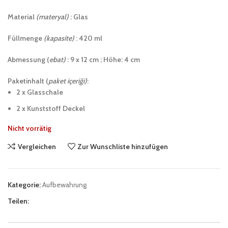
Material
(materyal)
: Glas
Füllmenge
(kapasite)
: 420 ml
Abmessung (
ebat)
: 9 x 12 cm ; Höhe: 4 cm
Paketinhalt (
paket içeriği)
:
2 x Glasschale
2 x Kunststoff Deckel
Nicht vorrätig
Vergleichen
Zur Wunschliste hinzufügen
Kategorie:
Aufbewahrung
Teilen: