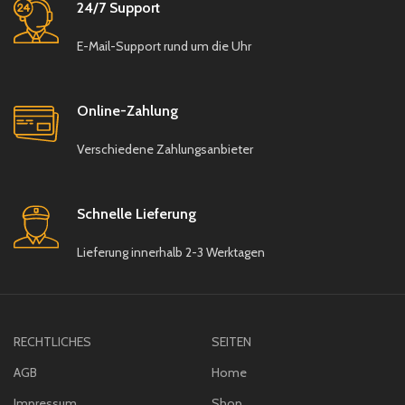
24/7 Support
Dips, Saucen, Nüsse,
Vorspeisen, Dessert,
E-Mail-Support rund um die Uhr
Oliven u.v.m.
Besonderheiten:
Stapelbar
Online-Zahlung
spülmaschinengeeignet
(Glas)
Verschiedene Zahlungsanbieter
lebensmittelecht
Schnelle Lieferung
Design: Schlicht, zeitlos
und für jeden Tisch
Lieferung innerhalb 2-3 Werktagen
geeignet
RECHTLICHES
SEITEN
AGB
Home
Impressum
Shop