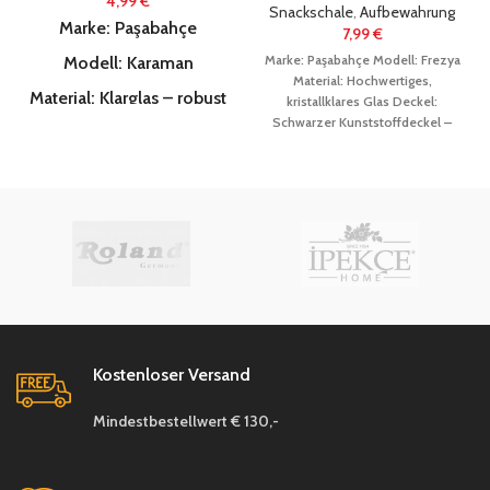
4,99
€
Snackschale
,
Aufbewahrung
Marke: Paşabahçe
7,99
€
Marke: Paşabahçe
Modell: Frezya
Modell: Karaman
Material: Hochwertiges,
Material: Klarglas – robust
kristallklares Glas
Deckel:
& hochwertig verarbeitet
Schwarzer Kunststoffdeckel –
dicht schließend
Größe: 8 cm x
Form: Runde Schale mit
8 cm , Höhe : 4cm
Füllmenge:
leicht ausgestelltem
ca.225 ml
Design: Elegante
Boden und strukturierter
Rillenstruktur mit klaren Linien
Verwendung: Für Snacks, Dips,
Glasverzierung; für
Reste, Desserts, Beilagen u. v. m.
sicheren Stand und
Besonderheiten:
stilvolle Optik
Spülmaschinengeeignet
(Glas)
Deckel: rot , aus
Kunststoff
Stapelbar
Größe: Ø ca. 10 cm |
Kostenloser Versand
Lebensmittelecht
Höhe mit Deckel ca. 6
Auch ideal für Gastronomie,
cm | Fassungsvermögen
Mindestbestellwert € 130,-
Picknick oder Meal-Prep
ca. 220 ml
Verwendung: Ideal für