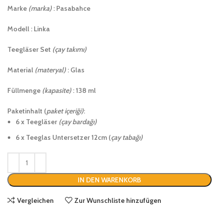
Marke
(marka)
: Pasabahce
Modell : Linka
Teegläser Set
(çay takımı)
Material
(materyal)
: Glas
Füllmenge
(kapasite)
: 138 ml
Paketinhalt (
paket içeriği)
:
6 x Teegläser
(çay bardağı)
6 x Teeglas Untersetzer 12cm (
çay tabağı)
IN DEN WARENKORB
Vergleichen
Zur Wunschliste hinzufügen