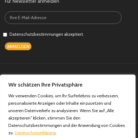
Für Newsletter anmelden
Datenschutzbestimmungen akzeptiert.
Bezahlsysteme:
Versandsysteme:
Wir schätzen Ihre Privatsphäre
Wir verwenden Cookies, um Ihr Surferlebnis zu verbessern,
Teilen Sie uns auf:
personalisierte Anzeigen oder Inhalte einzusetzen und
unseren Datenverkehr zu analysieren. Wenn Sie auf „Alle
akzeptieren" klicken, stimmen Sie den
Datenschutzbestimmungen und der Anwendung von Cookies
Ulusoy Teppiche & Haushaltswaren
|
Allersberger Str. 57, 90461
zu.
Datenschutzerklärung
Nürnberg