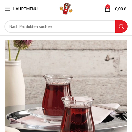
0
HAUPTMENÜ
0,00
€