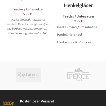
Henkelgläser
Teeglas / Untersetzer
5,99
€
Teeglas / Untersetzer
Marke
(marka)
: Pasabahce
9,99
€
Modell : Keyif Henkelglas
(kulplu
Marke
(marka)
: Pasabahce
cay bardagi)
Material
(materyal)
:
Glas Füllmenge
(kapasite)
: 145
Modell : Istanbul
ml Paketinhalt (
paket içeriği)
: 6
Henkelglas
(kulplu cay
Stück
(adet)
bardagi)
Material
(materyal)
: Glas
Füllmenge
(kapasite)
: 155 ml
Paketinhalt (
paket içeriği)
: 6
Stück
(adet)
Kostenloser Versand