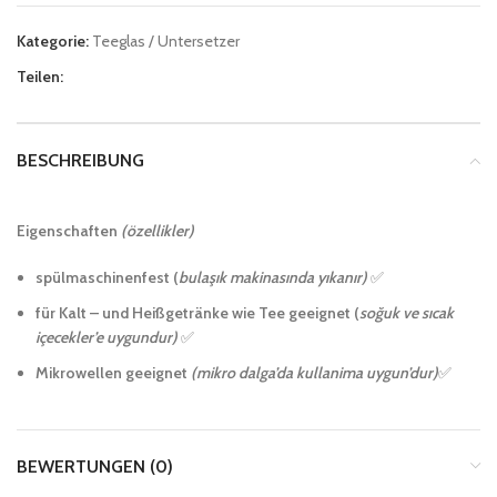
Kategorie:
Teeglas / Untersetzer
Teilen:
BESCHREIBUNG
Eigenschaften
(özellikler)
spülmaschinenfest (
bulaşık makinasında yıkanır)
✅
für Kalt – und Heißgetränke wie Tee geeignet (
soğuk ve sıcak
içecekler’e uygundur)
✅
Mikrowellen geeignet
(mikro dalga’da kullanima uygun’dur)
✅
BEWERTUNGEN (0)