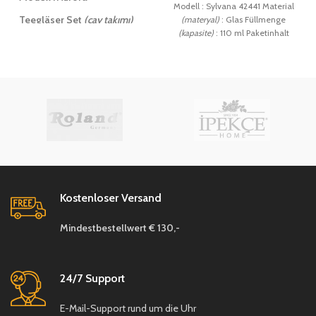
Modell : Sylvana 42441 Material
Teegläser Set
(çay takımı)
(materyal)
: Glas Füllmenge
(kapasite)
: 110 ml Paketinhalt
Material
(materyal)
: Glas
(
paket içeriği)
: 6 Stück
(adet)
Füllmenge
(kapasite)
: 155 ml
Paketinhalt (
paket içeriği)
:
6 x Teegläser
(çay
bardağı)
6 x Teeglas Untersetzer
12 cm (
çay tabağı)
Kostenloser Versand
Mindestbestellwert € 130,-
24/7 Support
E-Mail-Support rund um die Uhr