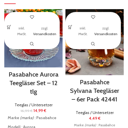
-12%
inkl.
zzgl.
inkl.
zzgl.
MwSt.
Versandkosten
MwSt.
Versandkosten
Pasabahce Aurora
Pasabahce
Teegläser Set – 12
Sylvana Teegläser
tlg
– 6er Pack 42441
Teeglas / Untersetzer
14,99
€
16,99
€
Teeglas / Untersetzer
Marke
(marka)
: Pasabahce
4,49
€
Marke
(marka)
: Pasabahce
Modell : Aurora