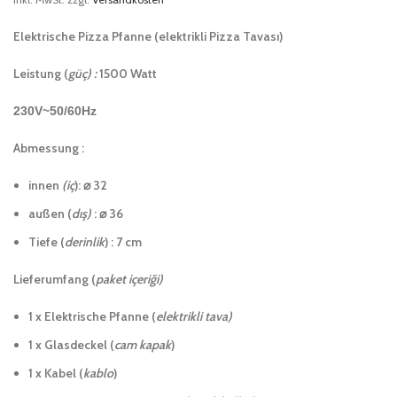
Elektrische Pizza Pfanne (elektrikli Pizza Tavası)
Leistung (
güç) :
1500 Watt
230V~50/60Hz
Abmessung :
innen
(iç
):
⌀ 32
außen (
dış)
:
⌀ 36
Tiefe (
derinlik
) : 7 cm
Lieferumfang (
paket içeriği)
1 x Elektrische Pfanne (
elektrikli tava)
1 x Glasdeckel (
cam kapak
)
1 x Kabel (
kablo
)