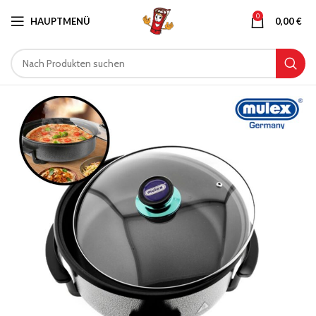
0
HAUPTMENÜ
0,00
€