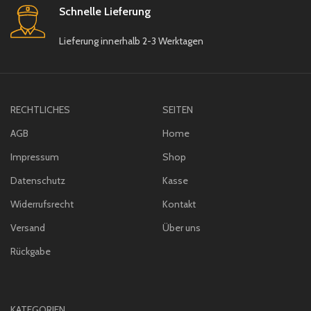
1 x Teekannen – Deckel
Schnelle Lieferung
(
çaydanlık kapağı)
Lieferung innerhalb 2-3 Werktagen
RECHTLICHES
SEITEN
AGB
Home
Impressum
Shop
Datenschutz
Kasse
Widerrufsrecht
Kontakt
Versand
Über uns
Rückgabe
KATEGORIEN