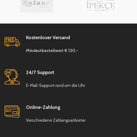
Teekannen Deckel
Beige – açık bej (Teekanne)
Für alle Herdarten geeignet:
Ja, inklusive Induktion
✅
Kostenloser Versand
Handwäsche empfohlen
Besonderheiten:
Mindestbestellwert € 130,-
Retro-Design mit
natürlichem Bambus
24/7 Support
Gleichmäßige
Wärmeverteilung
E-Mail-Support rund um die Uhr
Geschmacksneutral &
lebensmittelecht
Online-Zahlung
Paketinhalt :
Verschiedene Zahlungsanbieter
1 x Teekanne (
çaydanlık)
1 x Wasserkessel (
demlik)