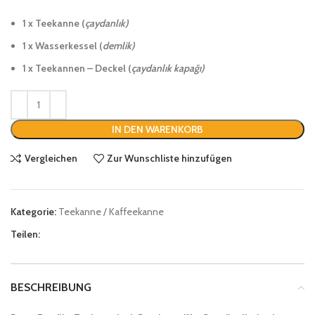
1 x Teekanne (
çaydanlık)
1 x Wasserkessel (
demlik)
1 x Teekannen – Deckel (
çaydanlık kapağı)
IN DEN WARENKORB
Vergleichen
Zur Wunschliste hinzufügen
Kategorie:
Teekanne / Kaffeekanne
Teilen:
BESCHREIBUNG