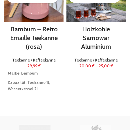
Bambum – Retro
Holzkohle
Emaille Teekanne
Samowar
(rosa)
Aluminium
Teekanne / Kaffeekanne
Teekanne / Kaffeekanne
29,99
€
20,00
€
–
25,00
€
Marke
: Bambum
Kapazität
: Teekanne 1l,
Wasserkessel 2l
Material
: Emaille mit
Bambusgriff (
Bambu kulplu
emaye çaydanlık
)
Farben
: Rosa – pembe
(Wasserkessel und