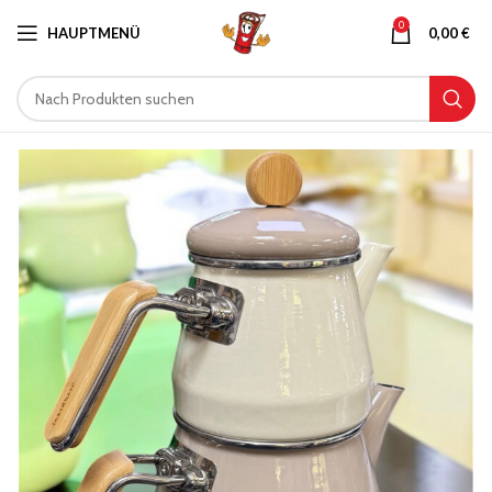
0
HAUPTMENÜ
0,00
€